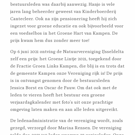
bestuursleden was daarbij aanwezig. Hanjo is vele
jaren lang beheerder geweest van Kinderboerderij
Cantecleer. Ook na zijn pensionering heeft hij zich
ingezet voor groene educatie en ook bijvoorbeeld voor
een voedselbos in het Groene Hart van Kampen. De
prijs kwam hem dus zonder meer toe!
Op 6 juni 2021 ontving de Natuurvereniging IJsseldelta
zelf een prijs: het Groene Lintje 2021, toegekend door
de Fractie Groen Links Kampen, die blij is en trots dat
de gemeente Kampen onze Vereniging rijk is! De prijs
is in ontvangst genomen door de bestuursleden
Jessica Borst en Oscar de Pauw. Om dat ook met de
leden te vieren heeft het bestuur een groene
verjaardagkalender met foto’s uit onze prachtige
omgeving laten maken en aan alle leden uitgereikt.
De ledenadministratie van de vereniging wordt, zoals
gezegd, verzorgd door Marina Rensen. De vereniging
telde dec. 2021 159 leden waarvan 23 gezinsleden. Onze