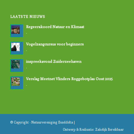
LAATSTE NIEUWS
Regeerakoord Natuur en Klimaat
-
Vogelzangcursus voor beginners
-
inspreekavond Zuiderzeehaven
-
Verslag Meetnet Vlinders Roggebotplas Oost 2025
-
© Copyright - Natuurvereniging IJsseldelta |
Ontwerp & Realisatie:
Zakelijk Bereikbaar