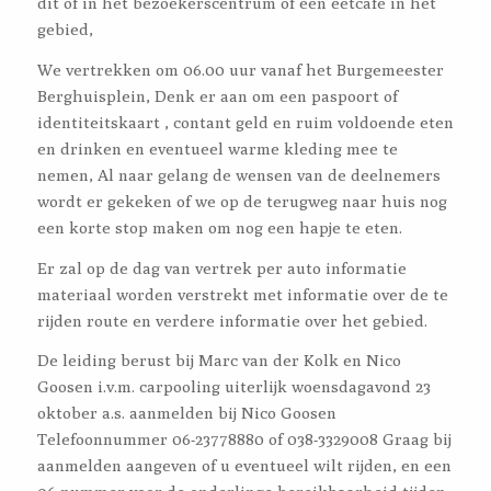
dit of in het bezoekerscentrum of een eetcafé in het
gebied,
We vertrekken om 06.00 uur vanaf het Burgemeester
Berghuisplein, Denk er aan om een paspoort of
identiteitskaart , contant geld en ruim voldoende eten
en drinken en eventueel warme kleding mee te
nemen, Al naar gelang de wensen van de deelnemers
wordt er gekeken of we op de terugweg naar huis nog
een korte stop maken om nog een hapje te eten.
Er zal op de dag van vertrek per auto informatie
materiaal worden verstrekt met informatie over de te
rijden route en verdere informatie over het gebied.
De leiding berust bij Marc van der Kolk en Nico
Goosen i.v.m. carpooling uiterlijk woensdagavond 23
oktober a.s. aanmelden bij Nico Goosen
Telefoonnummer 06-23778880 of 038-3329008 Graag bij
aanmelden aangeven of u eventueel wilt rijden, en een