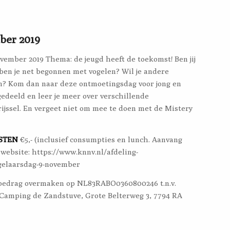
ber 2019
vember 2019 Thema: de jeugd heeft de toekomst! Ben jij
 ben je net begonnen met vogelen? Wil je andere
n? Kom dan naar deze ontmoetingsdag voor jong en
deeld en leer je meer over verschillende
jssel. En vergeet niet om mee te doen met de Mistery
STEN
€5,- (inclusief consumpties en lunch. Aanvang
ebsite: https://www.knnv.nl/afdeling-
ogelaarsdag-9-november
.p. bedrag overmaken op NL83RABO0360800246 t.n.v.
Camping de Zandstuve, Grote Belterweg 3, 7794 RA