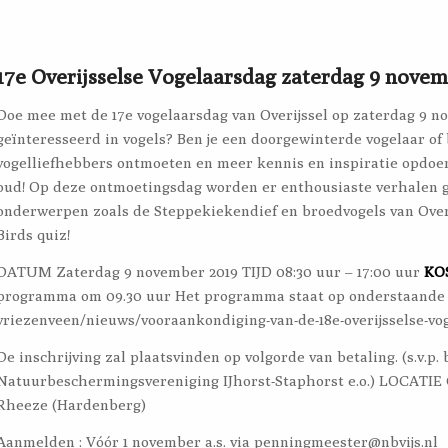
17e Overijsselse Vogelaarsdag zaterdag 9 novem
Doe mee met de 17e vogelaarsdag van Overijssel op zaterdag 9 no
geïnteresseerd in vogels? Ben je een doorgewinterde vogelaar of
vogelliefhebbers ontmoeten en meer kennis en inspiratie opdoe
oud! Op deze ontmoetingsdag worden er enthousiaste verhalen ge
onderwerpen zoals de Steppekiekendief en broedvogels van Overi
Birds quiz!
DATUM Zaterdag 9 november 2019 TIJD 08:30 uur – 17:00 uur
KO
programma om 09.30 uur Het programma staat op onderstaande w
vriezenveen/nieuws/vooraankondiging-van-de-18e-overijsselse-v
De inschrijving zal plaatsvinden op volgorde van betaling. (s.v
Natuurbeschermingsvereniging IJhorst-Staphorst e.o.) LOCATIE 
Rheeze (Hardenberg)
Aanmelden : Vóór 1 november a.s. via penningmeester@nbvijs.nl