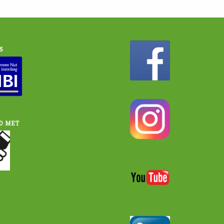
S
D MET