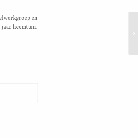
gelwerkgroep en
 jaar heemtuin.
Fi