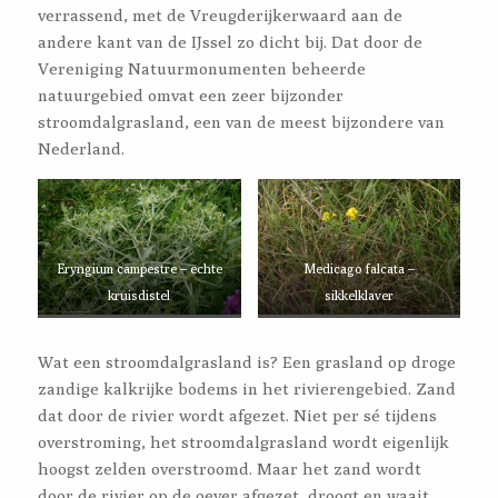
verrassend, met de Vreugderijkerwaard aan de
andere kant van de IJssel zo dicht bij. Dat door de
Vereniging Natuurmonumenten beheerde
natuurgebied omvat een zeer bijzonder
stroomdalgrasland, een van de meest bijzondere van
Nederland.
Eryngium campestre – echte
Medicago falcata –
kruisdistel
sikkelklaver
Wat een stroomdalgrasland is? Een grasland op droge
zandige kalkrijke bodems in het rivierengebied. Zand
dat door de rivier wordt afgezet. Niet per sé tijdens
overstroming, het stroomdalgrasland wordt eigenlijk
hoogst zelden overstroomd. Maar het zand wordt
door de rivier op de oever afgezet, droogt en waait