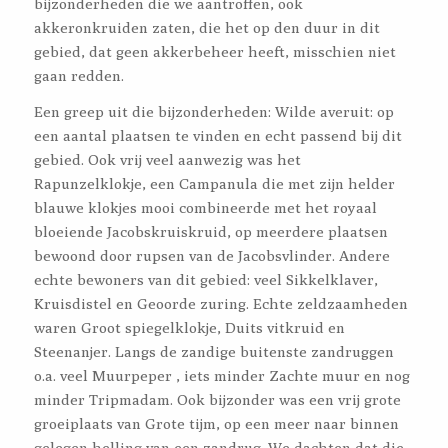
bijzonderheden die we aantroffen, ook
akkeronkruiden zaten, die het op den duur in dit
gebied, dat geen akkerbeheer heeft, misschien niet
gaan redden.
Een greep uit die bijzonderheden: Wilde averuit: op
een aantal plaatsen te vinden en echt passend bij dit
gebied. Ook vrij veel aanwezig was het
Rapunzelklokje, een Campanula die met zijn helder
blauwe klokjes mooi combineerde met het royaal
bloeiende Jacobskruiskruid, op meerdere plaatsen
bewoond door rupsen van de Jacobsvlinder. Andere
echte bewoners van dit gebied: veel Sikkelklaver,
Kruisdistel en Geoorde zuring. Echte zeldzaamheden
waren Groot spiegelklokje, Duits vitkruid en
Steenanjer. Langs de zandige buitenste zandruggen
o.a. veel Muurpeper , iets minder Zachte muur en nog
minder Tripmadam. Ook bijzonder was een vrij grote
groeiplaats van Grote tijm, op een meer naar binnen
gelegen helling van een zandrug. We dachten dat die