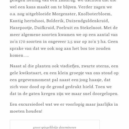
wel een kans maakt om te blijven. Verder zagen we
o.a. nog uitgebloeide Morgenster, Knolboterbloem,
Kantig hertshooi, Bolderik, Duizendguldenkruid,
Hazepootje, Duifkruid, Poelruit en Stekelnoot. Met de
meer algemene soorten kwamen we op een aantal van
zo’n 170 soorten in ongeveer 2,5 uur op zo’n 3 ha. Geen
sprake van dat we ook nog aan het bos toe zouden
komen…..
Naast al die planten ook visdiefjes, zwarte sterns, een
gele kwikstaart, en een klein groepje van ons stond op
een gegevenmoment pal naast een jong haasje, dat
zich voor dood op de grond gedrukt hield. Toen we
dat in de gaten kregen zijn we maar snel doorgelopen.
Een excursiedoel wat we er voorlopig maar jaarlijks in
moeten houden!
groot spiegelklokje determineren