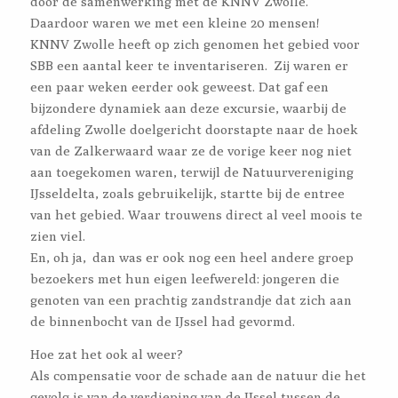
door de samenwerking met de KNNV Zwolle.
Daardoor waren we met een kleine 20 mensen!
KNNV Zwolle heeft op zich genomen het gebied voor
SBB een aantal keer te inventariseren. Zij waren er
een paar weken eerder ook geweest. Dat gaf een
bijzondere dynamiek aan deze excursie, waarbij de
afdeling Zwolle doelgericht doorstapte naar de hoek
van de Zalkerwaard waar ze de vorige keer nog niet
aan toegekomen waren, terwijl de Natuurvereniging
IJsseldelta, zoals gebruikelijk, startte bij de entree
van het gebied. Waar trouwens direct al veel moois te
zien viel.
En, oh ja, dan was er ook nog een heel andere groep
bezoekers met hun eigen leefwereld: jongeren die
genoten van een prachtig zandstrandje dat zich aan
de binnenbocht van de IJssel had gevormd.
Hoe zat het ook al weer?
Als compensatie voor de schade aan de natuur die het
gevolg is van de verdieping van de IJssel tussen de