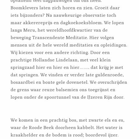
opvallend veel dagpauwogen om ons heen.
Boomklevers laten zich horen en zien. Groeit daar
iets bijzonders? Na nauwkeurige observatie toch
maar akkerereprijs en dagkoekoeksbloem. We lopen
langs Meru, het wereldhoofdkwartier van de
beweging Transcendente Meditatie. Hier volgen
mensen uit de hele wereld meditaties en opleidingen.
Wij kiezen voor een andere richting. Door een
prachtige Hollandse Lindelaan, met veel klein
springzaad hier en hier en hier…….. dat krijg je met
dat springen. We vinden er verder late guldenroede,
bosaardbei en bonte gele dovenetel. We overschrijden
de grens waar reuze balsemien ons toegrijnst en
lopen onder de spoortunnel van de IJzeren Rijn door.
We komen in een prachtig bos, met zwarte els en es,
waar de Roode Beek doorheen kabbelt. Het water is
kraakhelder en de bodem is rood; boordevol ijzer.