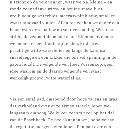
uitzicht op de vele vennen, waar we o.a. kleine – en
ronde zonnedauw, witte- en bruine snavelbies,
veelbloemige waterbies, moeraswolfsklauw, smal- en
zwart tandzaad vinden. Af en toe zoeken we onder een
boom even de schaduw op voor verkoeling. We staan
stil bij de ven met de mooie naam Elfenmeer, omdat
we menen er een houtsnip te zien. Er drijven
prachtige witte waterlelies en langs de kant o.a.
snavelzegge en een kikker die ons vol spanning in de
gaten houdt. De volgende ven heet Vossenkop, geen
idee waarom en de daarop volgende ven staat
werkelijk propvol witte waterlelies.
Via een smal pad, omzoomd door hoge varens en gras
dat verkoelend over onze armen streelt, lopen we
langzaam omhoog. We kijken rechts neer op het dal
van de Boschbeek. De beek kunnen we , behalve aan
de vegetatie, nergens zien lopen. Een pad over een