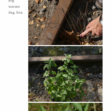
erg
warme
dag. Een