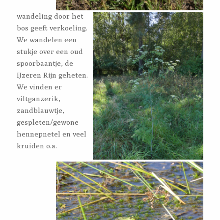
wandeling door het
bos geeft verkoeling.
We wandelen een
stukje over een oud
spoorbaantje, de
IJzeren Rijn geheten.
We vinden er
viltganzerik,
zandblauwtje,
gespleten/gewone
hennepnetel en veel
kruiden o.a.