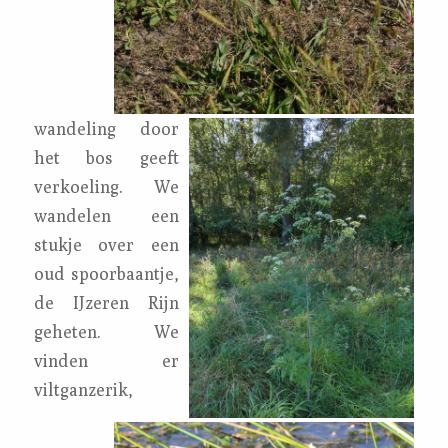
wandeling door
het bos geeft
verkoeling. We
wandelen een
stukje over een
oud spoorbaantje,
de IJzeren Rijn
geheten. We
vinden er
viltganzerik,