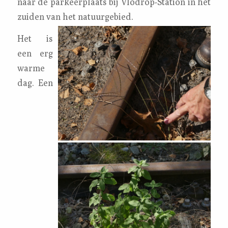
naar de parkeerplaats bij Vlodrop-Station in het
zuiden van het natuurgebied.
Het is
een erg
warme
dag. Een