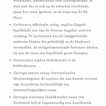
distelsoort, kenmerkend voor blauwgrasland. Ik
wist niet dat ie ook op de eilanden voorkwam,
maar het staat ‘gewoon’ in de atlas van de NL
Flora.
Cochlearia officinalis subsp. anglica (Engels
lepelblad); een van de diverse ‘Engelse’ soorten
vandaag. Te herkennen aan de langgesteelde
onderste bladen die geleidelijk in de bladsteel
versmallen, de stengelomvattende bovenste bladen
en aan de (voor een lepelblad) grote bloemen
Descurainia sophia (Sofiekruid); in de
Kobbeduinen;
Elytrigia juncea subsp. boreoatlantica
(Biestarwegras); de soorten die aan Kweek verwant
zijn veranderen herhaaldelijk van
(wetenschappelijke) naam
Elytrigia maritima (Zandkweek); naast een
Zeekweek heb je tegenwoordig een Zandkweek.