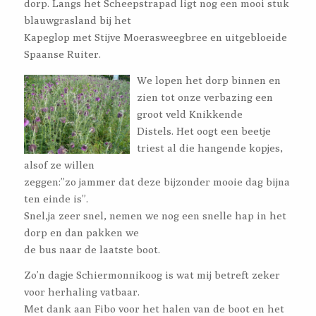
dorp. Langs het Scheepstrapad ligt nog een mooi stuk
blauwgrasland bij het
Kapeglop met Stijve Moerasweegbree en uitgebloeide
Spaanse Ruiter.
We lope
n het dorp binnen en
zien tot onze verbazing een
groot veld Knikkende
Distels. Het oogt een beetje
triest al die hangende kopjes,
alsof ze willen
zeggen:”zo jammer dat deze bijzonder mooie dag bijna
ten einde is”.
Snel,ja zeer snel, nemen we nog een snelle hap in het
dorp en dan pakken we
de bus naar de laatste boot.
Zo’n dagje Schiermonnikoog is wat mij betreft zeker
voor herhaling vatbaar.
Met dank aan Fibo voor het halen van de boot en het