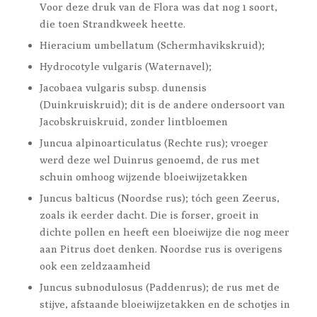
Voor deze druk van de Flora was dat nog 1 soort,
die toen Strandkweek heette.
Hieracium umbellatum (Schermhavikskruid);
Hydrocotyle vulgaris (Waternavel);
Jacobaea vulgaris subsp. dunensis
(Duinkruiskruid); dit is de andere ondersoort van
Jacobskruiskruid, zonder lintbloemen
Juncua alpinoarticulatus (Rechte rus); vroeger
werd deze wel Duinrus genoemd, de rus met
schuin omhoog wijzende bloeiwijzetakken
Juncus balticus (Noordse rus); tóch geen Zeerus,
zoals ik eerder dacht. Die is forser, groeit in
dichte pollen en heeft een bloeiwijze die nog meer
aan Pitrus doet denken. Noordse rus is overigens
ook een zeldzaamheid
Juncus subnodulosus (Paddenrus); de rus met de
stijve, afstaande bloeiwijzetakken en de schotjes in