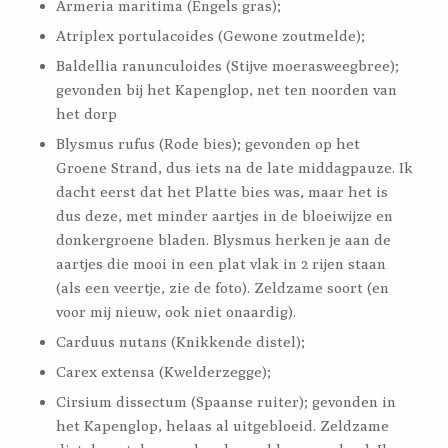
Armeria maritima (Engels gras);
Atriplex portulacoides (Gewone zoutmelde);
Baldellia ranunculoides (Stijve moerasweegbree);
gevonden bij het Kapenglop, net ten noorden van
het dorp
Blysmus rufus (Rode bies); gevonden op het
Groene Strand, dus iets na de late middagpauze. Ik
dacht eerst dat het Platte bies was, maar het is
dus deze, met minder aartjes in de bloeiwijze en
donkergroene bladen. Blysmus herken je aan de
aartjes die mooi in een plat vlak in 2 rijen staan
(als een veertje, zie de foto). Zeldzame soort (en
voor mij nieuw, ook niet onaardig).
Carduus nutans (Knikkende distel);
Carex extensa (Kwelderzegge);
Cirsium dissectum (Spaanse ruiter); gevonden in
het Kapenglop, helaas al uitgebloeid. Zeldzame