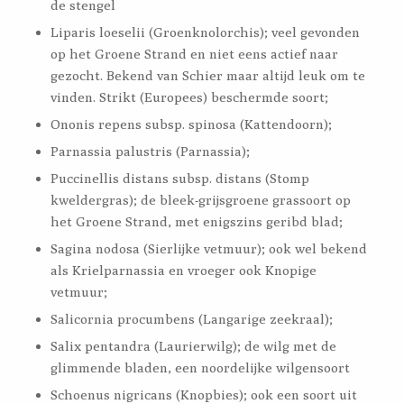
de stengel
Liparis loeselii (Groenknolorchis); veel gevonden
op het Groene Strand en niet eens actief naar
gezocht. Bekend van Schier maar altijd leuk om te
vinden. Strikt (Europees) beschermde soort;
Ononis repens subsp. spinosa (Kattendoorn);
Parnassia palustris (Parnassia);
Puccinellis distans subsp. distans (Stomp
kweldergras); de bleek-grijsgroene grassoort op
het Groene Strand, met enigszins geribd blad;
Sagina nodosa (Sierlijke vetmuur); ook wel bekend
als Krielparnassia en vroeger ook Knopige
vetmuur;
Salicornia procumbens (Langarige zeekraal);
Salix pentandra (Laurierwilg); de wilg met de
glimmende bladen, een noordelijke wilgensoort
Schoenus nigricans (Knopbies); ook een soort uit