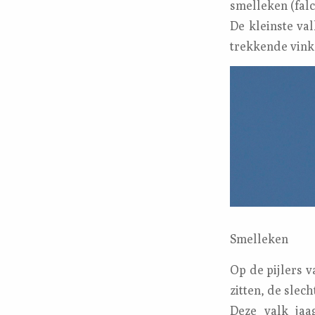
smelleken (falc
De kleinste va
trekkende vink
Smelleken
Op de pijlers 
zitten, de slech
Deze valk jaa