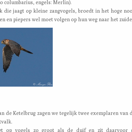
o columbarius, engels: Merlin).
lk die jaagt op kleine zangvogels, broedt in het hoge no
en en piepers wel moet volgen op hun weg naar het zuide
van de Ketelbrug zagen we tegelijk twee exemplaren van d
tvalk.
gt op vogels zo groot als de duif en zit daarvoor