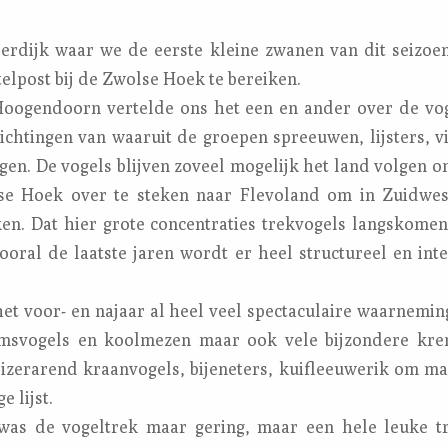
erdijk waar we de eerste kleine zwanen van dit seizo
elpost bij de Zwolse Hoek te bereiken.
 Hoogendoorn vertelde ons het een en ander over de vog
richtingen van waaruit de groepen spreeuwen, lijsters, 
en. De vogels blijven zoveel mogelijk het land volgen o
e Hoek over te steken naar Flevoland om in Zuidwest
en. Dat hier grote concentraties trekvogels langskomen 
oral de laatste jaren wordt er heel structureel en inte
het voor- en najaar al heel veel spectaculaire waarnemi
msvogels en koolmezen maar ook vele bijzondere kren
zerarend kraanvogels, bijeneters, kuifleeuwerik om ma
e lijst.
was de vogeltrek maar gering, maar een hele leuke t