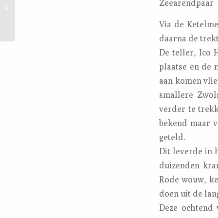
Zeearendpaar
09-2012
Via de Ketelme
daarna de trekt
De teller, Ico
plaatse en de 
aan komen vlieg
smallere Zwols
verder te trekk
bekend maar vo
geteld.
Dit leverde in 
duizenden kra
Rode wouw, kei
doen uit de lang
Deze ochtend 