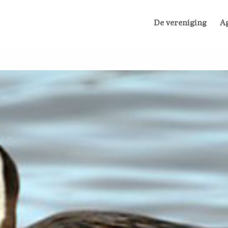
De vereniging
A