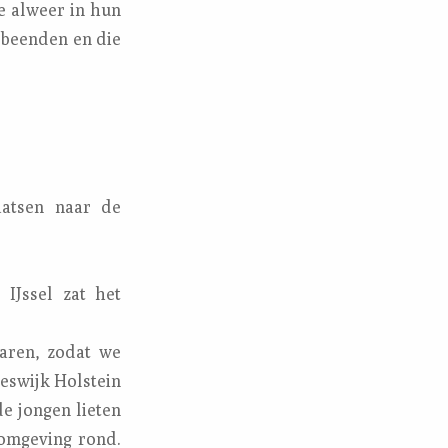
e alweer in hun
obeenden en die
aatsen naar de
IJssel zat het
aren, zodat we
eswijk Holstein
e jongen lieten
 omgeving rond.