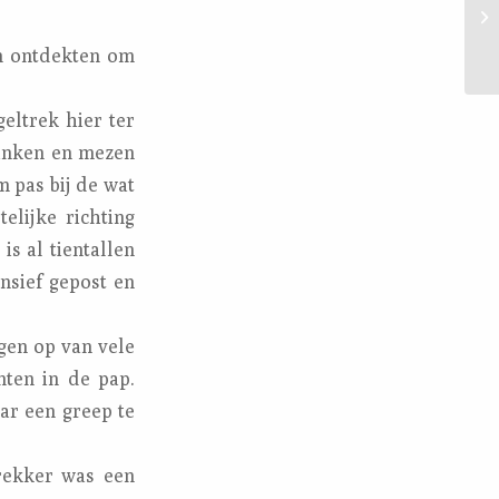
en ontdekten om
eltrek hier ter
vinken en mezen
m pas bij de wat
elijke richting
is al tientallen
nsief gepost en
ngen op van vele
ten in de pap.
ar een greep te
rekker was een