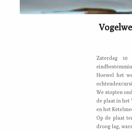
Vogelwer
Zaterdag 10
eindbestemmin
Hoewel het we
ochtendexcursi
We stopten ond
de plaat in he
en het Ketelmee
Op de plaat te
droog lag, ware