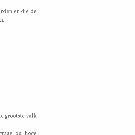
orden en die de
n.
e grootste valk
 graag op hoge