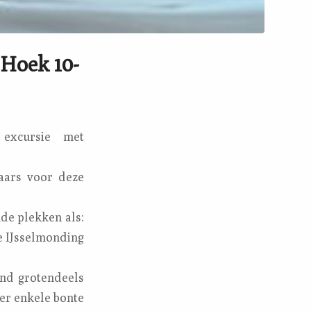
 Hoek 10-
excursie met
aars voor deze
de plekken als:
e IJsselmonding
ind grotendeels
 er enkele bonte