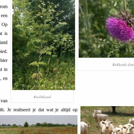
rom
 een
. Op
t is
land
ied.
hier
Knikkende diste
st in
, en
Knolribzaad
 van
th. Je realiseert je dat wat je altijd op