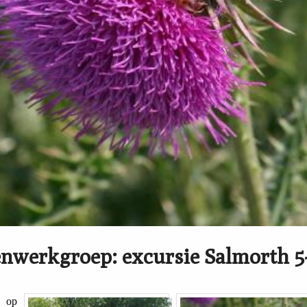
nwerkgroep: excursie Salmorth 5-
t op