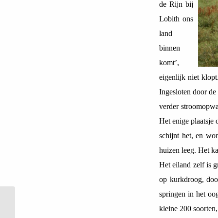
de Rijn bij
Lobith ons
land
binnen
komt’,
eigenlijk niet klo
Ingesloten door de 
verder stroomopwaa
Het enige plaatsje
schijnt het, en w
huizen leeg. Het k
Het eiland zelf is
op kurkdroog, door
springen in het oo
Plantenwerkgroep: verslag
kleine 200 soorten
excursie naar het