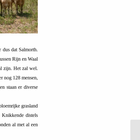
r dus dat Salmorth.
 tussen Rijn en Waal
 zijn. Het zal wel.
 er nog 128 mensen,
n staan er diverse
bloemrijke grasland
. Knikkende distels
onden al met al een