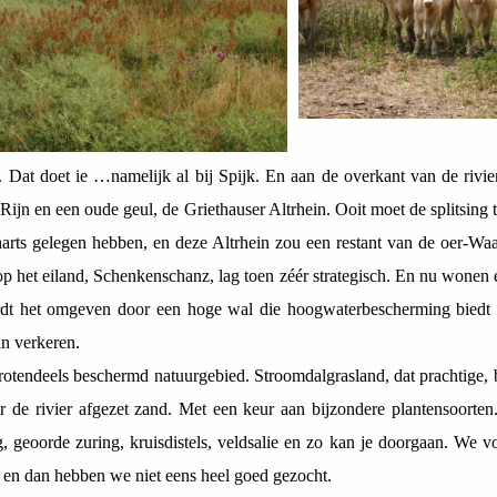
pt. Dat doet ie …namelijk al bij Spijk. En aan de overkant van de rivie
Rijn en een oude geul, de Griethauser Altrhein. Ooit moet de splitsing
rts gelegen hebben, en deze Altrhein zou een restant van de oer-Waal
 op het eiland, Schenkenschanz, lag toen zéér strategisch. En nu wonen
ordt het omgeven door een hoge wal die hoogwaterbescherming biedt e
an verkeren.
 grotendeels beschermd natuurgebied. Stroomdalgrasland, dat prachtige, 
 de rivier afgezet zand. Met een keur aan bijzondere plantensoorten
g, geoorde zuring, kruisdistels, veldsalie en zo kan je doorgaan. We v
, en dan hebben we niet eens heel goed gezocht.