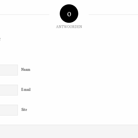
0
ANTWOORDEN
e
Naam
E-mail
Site