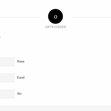
0
ANTWOORDEN
e
Naam
E-mail
Site