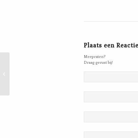
Plaats een Reacti
Meepraten?
Draag gerust bij!
Stoepkrijten, 13 mei
2021, Stentor