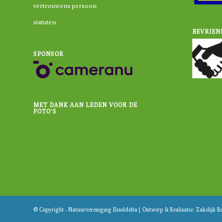
vertrouwens persoon
statuten
BEVRIEN
SPONSOR
MET DANK AAN LEDEN VOOR DE
FOTO’S
© Copyright - Natuurvereniging IJsseldelta |
Ontwerp & Realisatie:
Zakelijk B