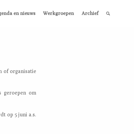
genda en nieuws
Werkgroepen
Archief
 of organisatie
is geroepen om
t op 5 juni a.s.