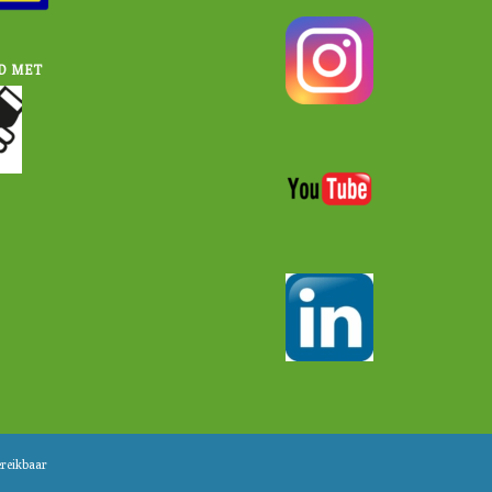
D MET
ereikbaar