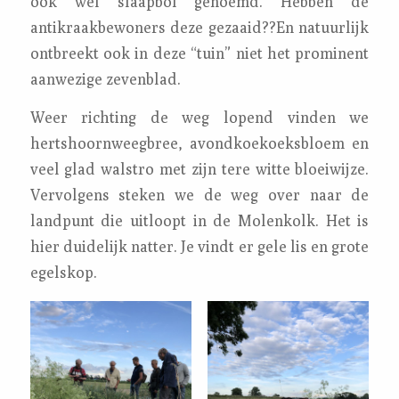
ook wel slaapbol genoemd. Hebben de
antikraakbewoners deze gezaaid??En natuurlijk
ontbreekt ook in deze “tuin” niet het prominent
aanwezige zevenblad.
Weer richting de weg lopend vinden we
hertshoornweegbree, avondkoekoeksbloem en
veel glad walstro met zijn tere witte bloeiwijze.
Vervolgens steken we de weg over naar de
landpunt die uitloopt in de Molenkolk. Het is
hier duidelijk natter. Je vindt er gele lis en grote
egelskop.