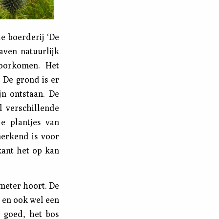
e boerderij ‘De
aven natuurlijk
voorkomen. Het
 De grond is er
jn ontstaan. De
l verschillende
e plantjes van
merkend is voor
kant het op kan
ometer hoort. De
r en ook wel een
r goed, het bos