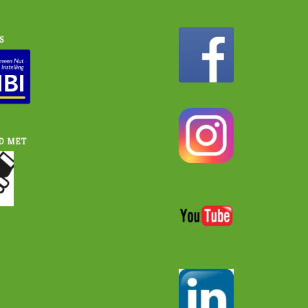
S
D MET