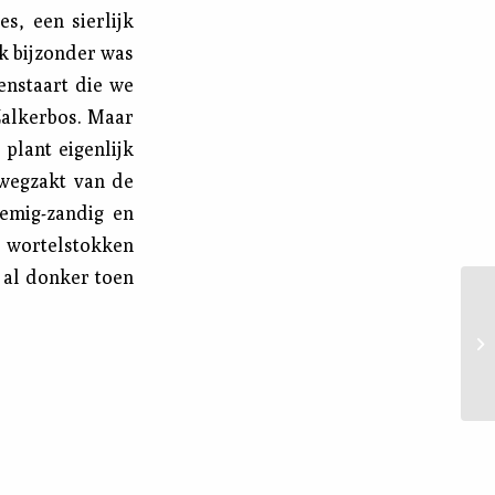
s, een sierlijk
k bijzonder was
enstaart die we
Zalkerbos. Maar
plant eigenlijk
 wegzakt van de
lemig-zandig en
 wortelstokken
 al donker toen