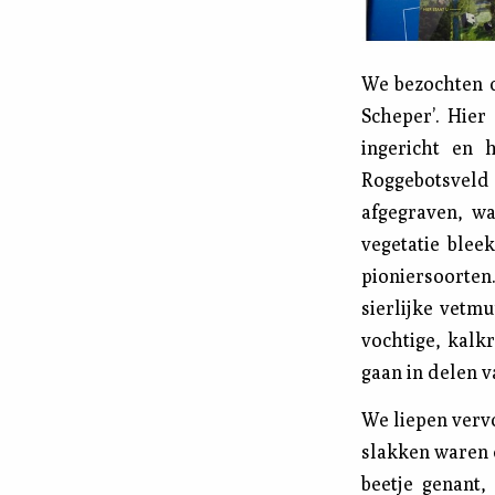
We bezochten d
Scheper’. Hier
ingericht en 
Roggebotsveld 
afgegraven, wa
vegetatie blee
pioniersoorte
sierlijke vetm
vochtige, kalk
gaan in delen v
We liepen vervo
slakken waren e
beetje genant,