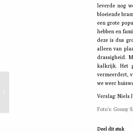
leverde nog we
bloeiende bram
een grote popu
hebben en fami
deze is dus gr
alleen van pla
drassigheid. M
kalkrijk. Het
vermeerdert, v
Plantenwerkgroep,
we weer huiswa
excursie naar het eiland
Borkum op 14
Verslag: Niels 
september 2013
Foto’s: Gonny S
Deel dit stuk