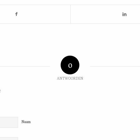
0
ANTWOORDEN
e
Naam