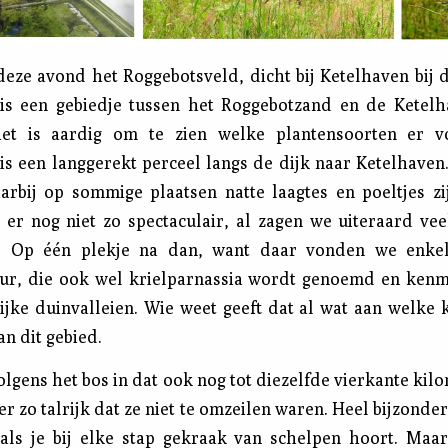
eze avond het Roggebotsveld, dicht bij Ketelhaven bij d
 is een gebiedje tussen het Roggebotzand en de Ketelh
het is aardig om te zien welke plantensoorten er 
is een langgerekt perceel langs de dijk naar Ketelhaven.
arbij op sommige plaatsen natte laagtes en poeltjes zi
k er nog niet zo spectaculair, al zagen we uiteraard vee
n. Op één plekje na dan, want daar vonden we enkel
uur, die ook wel krielparnassia wordt genoemd en ken
rijke duinvalleien. Wie weet geeft dat al wat aan welke 
an dit gebied.
lgens het bos in dat ook nog tot diezelfde vierkante kil
r zo talrijk dat ze niet te omzeilen waren. Heel bijzonde
 als je bij elke stap gekraak van schelpen hoort. Maa