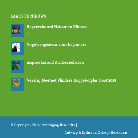
LAATSTE NIEUWS
Regeerakoord Natuur en Klimaat
-
Vogelzangcursus voor beginners
-
inspreekavond Zuiderzeehaven
-
Verslag Meetnet Vlinders Roggebotplas Oost 2025
-
© Copyright - Natuurvereniging IJsseldelta |
Ontwerp & Realisatie:
Zakelijk Bereikbaar